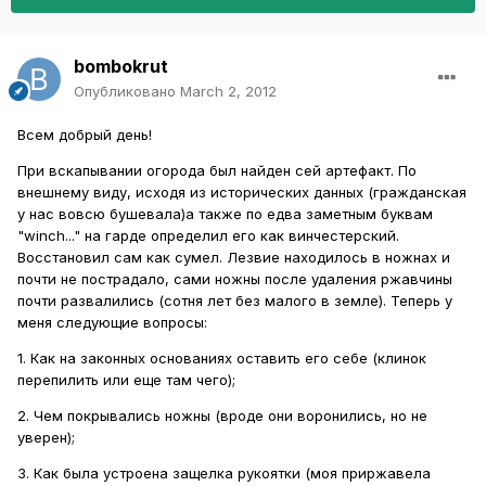
bombokrut
Опубликовано
March 2, 2012
Всем добрый день!
При вскапывании огорода был найден сей артефакт. По
внешнему виду, исходя из исторических данных (гражданская
у нас вовсю бушевала)а также по едва заметным буквам
"winch..." на гарде определил его как винчестерский.
Восстановил сам как сумел. Лезвие находилось в ножнах и
почти не пострадало, сами ножны после удаления ржавчины
почти развалились (сотня лет без малого в земле). Теперь у
меня следующие вопросы:
1. Как на законных основаниях оставить его себе (клинок
перепилить или еще там чего);
2. Чем покрывались ножны (вроде они воронились, но не
уверен);
3. Как была устроена защелка рукоятки (моя приржавела