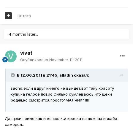
Цитата
4 months later...
vivat
Опубликовано
November 11, 2011
В 12.06.2011 в 21:45, alladin сказал:
sacho,если вдруг ничего не выйдет,вот таку красоту
купи,на гелосе повис.Сильно сумлеваюсь,что щеки
родня,но смотрится,просто"МАЛЧИК" !!!!!!
Да,щеки новые,как и вензель,и краска на ножнах и жаба
самодел..