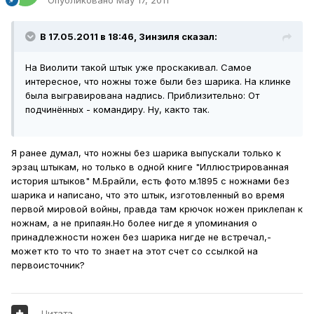
В 17.05.2011 в 18:46, Зинзиля сказал:
На Виолити такой штык уже проскакивал. Самое
интересное, что ножны тоже были без шарика. На клинке
была выгравирована надпись. Приблизительно: От
подчинённых - командиру. Ну, както так.
Я ранее думал, что ножны без шарика выпускали только к
эрзац штыкам, но только в одной книге "Иллюстрированная
история штыков" М.Брайли, есть фото м.1895 с ножнами без
шарика и написано, что это штык, изготовленный во время
первой мировой войны, правда там крючок ножен приклепан к
ножнам, а не припаян.Но более нигде я упоминания о
принадлежности ножен без шарика нигде не встречал,-
может кто то что то знает на этот счет со ссылкой на
первоисточник?
Цитата