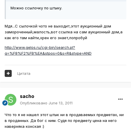
Можно ссылочку по штыку.
Мдя...С сылочкой чото не выходит,этот аукционный дом
замороченный,малость,вот ссылка на сам аукционный дом,а
как его там найти,хрен его знает,попробуй
http://www.gelos.ru/cgi-bin/search.pl?
q=%F8%F2%FB%EA&stpos=0&s=R&stype=AND
Цитата
sacho
Опубликовано
June 13, 2011
Что то я не нашел этот штык ни в продаваемых предметах, ни
в проданных. Да бог с ним. Судя по предмету цена на него
наверняка конская :)