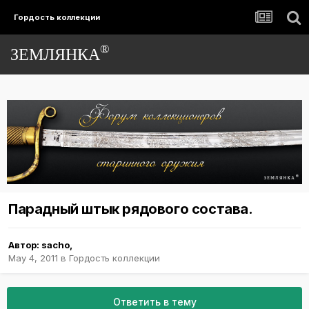
Гордость коллекции
®
ЗЕМЛЯНКА
Парадный штык рядового состава.
Автор:
sacho
,
May 4, 2011
в
Гордость коллекции
Ответить в тему