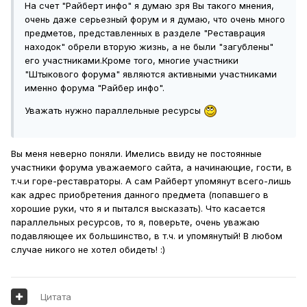
На счет "Райберт инфо" я думаю зря Вы такого мнения,
очень даже серьезный форум и я думаю, что очень много
предметов, представленных в разделе "Реставрация
находок" обрели вторую жизнь, а не были "загублены"
его участниками.Кроме того, многие участники
"Штыкового форума" являются активными участниками
именно форума "Райбер инфо".
Уважать нужно параллельные ресурсы
Вы меня неверно поняли. Имелись ввиду не постоянные
участники форума уважаемого сайта, а начинающие, гости, в
т.ч.и горе-реставраторы. А сам Райберт упомянут всего-лишь
как адрес приобретения данного предмета (попавшего в
хорошие руки, что я и пытался высказать). Что касается
параллельных ресурсов, то я, поверьте, очень уважаю
подавляющее их большинство, в т.ч. и упомянутый! В любом
случае никого не хотел обидеть! :)
Цитата