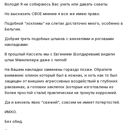
Володя! Я не собираюсь Вас учить или давать советы.
Но высказать СВОЕ мнение я все же имею право.
Подобной "хохломы" на слетах достаточно много, особенно в
Бельгии.
Добрая треть подобных штыков с вензелями и роговыми
накладками.
В прошлый Кассель мы с Евгением (Болдыревым) видели
штык Маннлихера даже с пилой!
На Вашем накладки заменены гораздо позже. Обратите
внимание: клинок который был в ножнах, и хоть как то был
защищен от внешних агрессивных воздействий в глубоких
раковинах, а головки заклепок (которые изготовлены из
более простой стали) практическки не тронуты коррозией.
Да и вензель явно "свежий", совсем не имеет потертостей.
ИМХО.
Без обид.